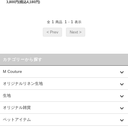
3,800円(税込4,180円)
1
1
1
全
商品
-
表示
< Prev
Next >
カテゴリーから探す
M Couture
オリジナルリネン生地
生地
オリジナル雑貨
ペットアイテム