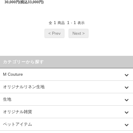
30,000円(税込33,000円)
1
1
1
全
商品
-
表示
< Prev
Next >
カテゴリーから探す
M Couture
オリジナルリネン生地
生地
オリジナル雑貨
ペットアイテム