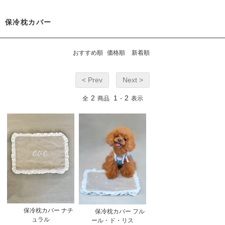
保冷枕カバー
おすすめ順
価格順
新着順
< Prev
Next >
2
1
2
全
商品
-
表示
保冷枕カバー ナチ
保冷枕カバー フル
ュラル
ール・ド・リス